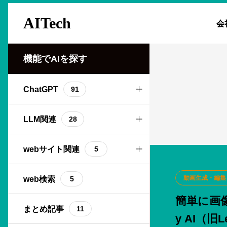
AITech
会
機能でAIを探す
ChatGPT
91
API
LLM関連
9
28
Code interpreter
Bard
webサイト関連
9
3
5
GPT-4V
Bing
SEO分析
動画生成・編集
web検索
5
2
2
5
簡単に画像
アプリ版
Claude2
webサイト生成
まとめ記事
6
5
3
11
y AI（旧