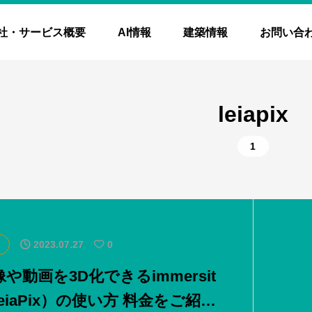
社・サービス概要
AI情報
建築情報
お問い合
leiapix
1
2023.07.27
0
や動画を3D化できるimmersit
LeiaPix）の使い方 料金をご紹