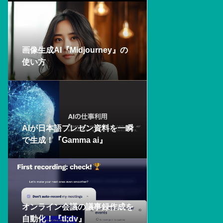
画像生成AI『Midjourney』の
使い方
AIが日本語プレゼン資料を一瞬
で生成！『Gamma ai』
オンライン会議の議事録作成を
自動化！『tl;dv』