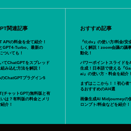
tGPT関連記事
おすすめ記事
PT APIの料金を全て紹介！
『tl;dv』の使い方/料金/
5とGPT4-Turbo、最新の
しく解説！zoom会議の議
4oについても！
動化！
用いてChatGPTをスプレッド
パワーポイントスライドをA
に組み込む方法を解説！
生成！日本語で使える『Ga
ai』の使い方・料金を紹介
のChatGPTプラグイン5
まずはここから！！初心者
るおすすめのAI4選
GPT(チャットGPT)無料版と有
違いは？有料版の料金とメリ
画像生成AI Midjourney
ご紹介！
ロンプト/料金などを紹介！