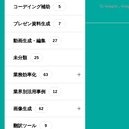
介！
leiapix
,
leia
プラグイン
Docsbot
コーデイング補助
23
1
5
基本機能関連
GPT4ALL
プレゼン資料生成
18
1
7
拡張機能
Poe AI
動画生成・編集
15
1
27
活用方法
Stable LM
未分類
17
1
25
業務効率化
63
ChatBot作成
業界別活用事例
8
12
PDF読み込み
画像生成
8
62
SNS運用
Midjourney
翻訳ツール
14
2
9