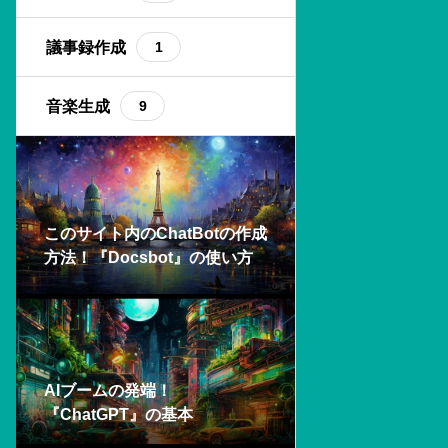
データ管理
stable diffusion
議事録作成
21
7
1
ライティング
イラスト生成
音楽生成
10
14
9
図やグラフの生成
プロンプト生成
7
4
文字起こし・議事録
画像編集
7
5
このサイト内のChatBotの作成
方法！『Docsbot』の使い方
AIブームの発端！
『ChatGPT』の基本