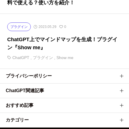
料で使える？使い方を紹介！
プラグイン
2023.05.29
0
ChatGPT上でマインドマップを生成！プラグイ
ン『Show me』
ChatGPT
,
プラグイン
,
Show me
プライバシーポリシー
ChatGPT関連記事
会社・サービス概要
利用規約
おすすめ記事
ChatGPT APIの料金を全て紹介！GPT3.5とGPT4-Turbo、最新
サイトマップ
のGPT-4oについても！
カテゴリー
『tl;dv』の使い方/料金/安全性を詳しく解説！zoom会議の議事
APIを用いてChatGPTをスプレッドシートに組み込む方法を解
録を自動化！
説！