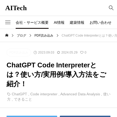
AITech
会社・サービス概要
AI情報
建築情報
お問い合わせ
ブログ
PDF読み込み
ChatGPT Code Interpreterと
PDF読み込み
2023.09.03
2024.05.29
0
ChatGPT Code Interpreterと
は？使い方/実用例/導入方法をご
紹介！
ChatGPT
,
Code interpreter
,
Advanced Data Analysis
,
使い
方
,
できること