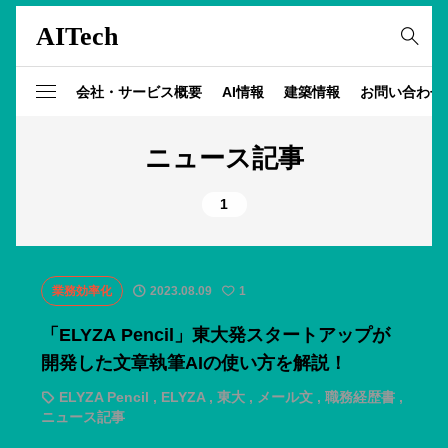
AITech
会社・サービス概要
AI情報
建築情報
お問い合わせ
ニュース記事
1
業務効率化
2023.08.09
1
「ELYZA Pencil」東大発スタートアップが
開発した文章執筆AIの使い方を解説！
ELYZA Pencil
,
ELYZA
,
東大
,
メール文
,
職務経歴書
,
ニュース記事