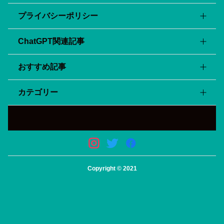
プライバシーポリシー
ChatGPT関連記事
会社・サービス概要
利用規約
おすすめ記事
ChatGPT APIの料金を全て紹介！GPT3.5とGPT4-
サイトマップ
Turbo、最新のGPT-4oについても！
カテゴリー
『tl;dv』の使い方/料金/安全性を詳しく解説！zoom会議
APIを用いてChatGPTをスプレッドシートに組み込む方法
の議事録を自動化！
を解説！
まとめ記事
パワーポイントスライドをAIが自動生成！日本語で使える
おすすめのChatGPTプラグイン5選！
『Gamma ai』の使い方・料金を紹介！
ChatGPT
ChatGPT(チャットGPT)無料版と有料版の違いは？有料版
まずはここから！！初心者でも使えるおすすめのAI4選
の料金とメリットをご紹介！
プラグイン
画像生成AI Midjourneyの使い方/プロンプト/料金などを
Copyright © 2021
画像生成
紹介！
拡張機能
動画生成・編集