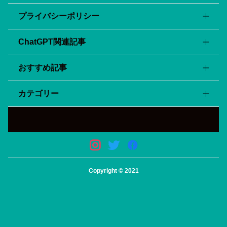
プライバシーポリシー
ChatGPT関連記事
会社・サービス概要
利用規約
おすすめ記事
ChatGPT APIの料金を全て紹介！GPT3.5とGPT4-
サイトマップ
Turbo、最新のGPT-4oについても！
カテゴリー
『tl;dv』の使い方/料金/安全性を詳しく解説！zoom会議
APIを用いてChatGPTをスプレッドシートに組み込む方法
の議事録を自動化！
を解説！
まとめ記事
パワーポイントスライドをAIが自動生成！日本語で使える
おすすめのChatGPTプラグイン5選！
『Gamma ai』の使い方・料金を紹介！
ChatGPT
ChatGPT(チャットGPT)無料版と有料版の違いは？有料版
まずはここから！！初心者でも使えるおすすめのAI4選
の料金とメリットをご紹介！
プラグイン
画像生成AI Midjourneyの使い方/プロンプト/料金などを
Copyright © 2021
画像生成
紹介！
拡張機能
動画生成・編集