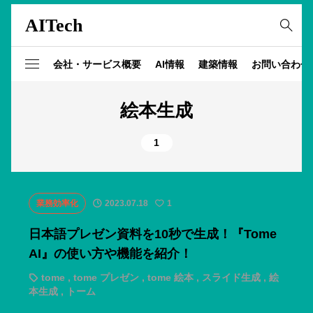
AITech
会社・サービス概要
AI情報
建築情報
お問い合わせ
絵本生成
1
業務効率化
2023.07.18
1
日本語プレゼン資料を10秒で生成！『Tome
AI』の使い方や機能を紹介！
tome
,
tome プレゼン
,
tome 絵本
,
スライド生成
,
絵
本生成
,
トーム