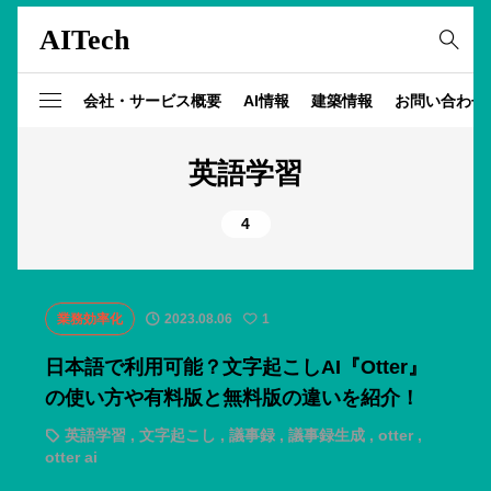
AITech
会社・サービス概要
AI情報
建築情報
お問い合わせ
英語学習
4
業務効率化
2023.08.06
1
日本語で利用可能？文字起こしAI『Otter』
の使い方や有料版と無料版の違いを紹介！
英語学習
,
文字起こし
,
議事録
,
議事録生成
,
otter
,
otter ai