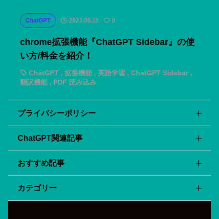
ChatGPT
2023.05.11
0
chrome拡張機能『ChatGPT Sidebar』の使
い方/料金を紹介！
ChatGPT
,
拡張機能
,
英語学習
,
ChatGPT Sidebar
,
翻訳機能
,
PDF 読み込み
プライバシーポリシー
ChatGPT関連記事
会社・サービス概要
利用規約
おすすめ記事
ChatGPT APIの料金を全て紹介！GPT3.5とGPT4-
サイトマップ
Turbo、最新のGPT-4oについても！
カテゴリー
『tl;dv』の使い方/料金/安全性を詳しく解説！zoom会議
APIを用いてChatGPTをスプレッドシートに組み込む方法
の議事録を自動化！
を解説！
まとめ記事
パワーポイントスライドをAIが自動生成！日本語で使える
おすすめのChatGPTプラグイン5選！