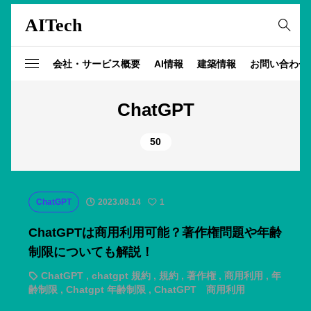
AITech
会社・サービス概要
AI情報
建築情報
お問い合わせ
ChatGPT
50
ChatGPT
2023.08.14
1
ChatGPTは商用利用可能？著作権問題や年齢
制限についても解説！
ChatGPT
,
chatgpt 規約
,
規約
,
著作権
,
商用利用
,
年
齢制限
,
Chatgpt 年齢制限
,
ChatGPT 商用利用