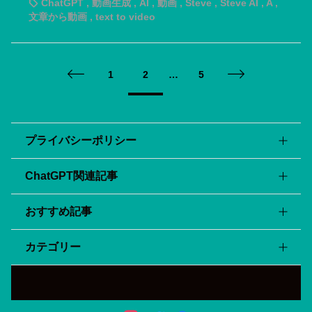
ChatGPT
,
動画生成
,
AI
,
動画
,
Steve
,
Steve AI
,
A
,
文章から動画
,
text to video
1
2
…
5


プライバシーポリシー
ChatGPT関連記事
会社・サービス概要
利用規約
おすすめ記事
ChatGPT APIの料金を全て紹介！GPT3.5とGPT4-
サイトマップ
Turbo、最新のGPT-4oについても！
カテゴリー
『tl;dv』の使い方/料金/安全性を詳しく解説！zoom会議
APIを用いてChatGPTをスプレッドシートに組み込む方法
の議事録を自動化！
を解説！
まとめ記事
パワーポイントスライドをAIが自動生成！日本語で使える
おすすめのChatGPTプラグイン5選！
『Gamma ai』の使い方・料金を紹介！
ChatGPT
ChatGPT(チャットGPT)無料版と有料版の違いは？有料版