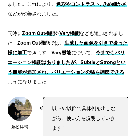
ました。これにより、
色彩やコントラスト, きめ細かさ
などが改善されました。
同時に
Zoom Out機能
や
Vary機能
なども追加されまし
た。
Zoom Out機能
では、
生成した画像を引きで撮った
様に加工
できます。
Vary機能
について、
今までもバリ
エーション機能はありましたが、SubtleとStrongとい
う機能が追加され、バリエーションの幅を調節できる
ようになりました！
以下§2以降で具体例を出しな
がら、使い方を説明していき
兼松洋輔
ます！