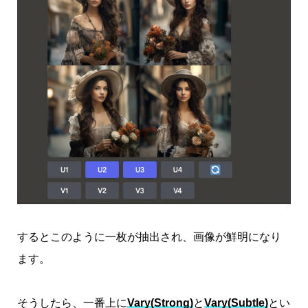
するとこのように一枚が抽出され、画像が鮮明になり
ます。
そうしたら、一番上に
Vary(Strong)
と
Vary(Subtle)
とい