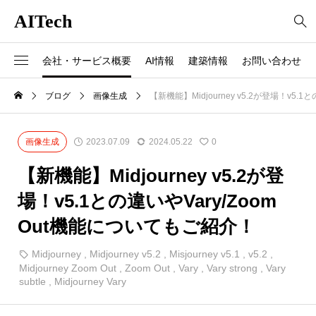
AITech
会社・サービス概要
AI情報
建築情報
お問い合わせ
ブログ
画像生成
【新機能】Midjourney v5.2が登場！v5.
画像生成
2023.07.09
2024.05.22
0
【新機能】Midjourney v5.2が登
場！v5.1との違いやVary/Zoom
Out機能についてもご紹介！
Midjourney
,
Midjourney v5.2
,
Misjourney v5.1
,
v5.2
,
Midjourney Zoom Out
,
Zoom Out
,
Vary
,
Vary strong
,
Vary
subtle
,
Midjourney Vary