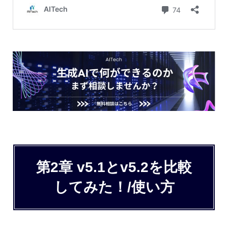
第2章 v5.1とv5.2を比較
してみた！/使い方