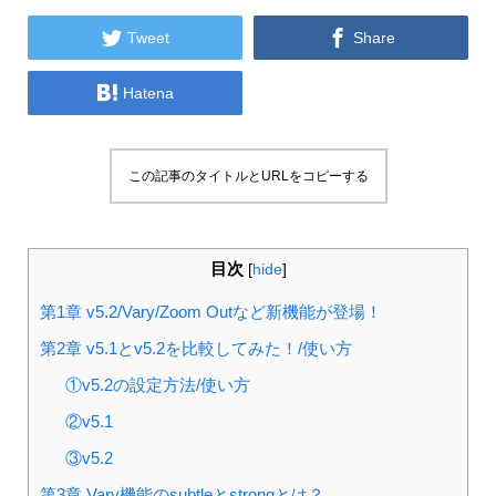


Tweet
Share

Hatena
この記事のタイトルとURLをコピーする
目次
[
hide
]
第1章 v5.2/Vary/Zoom Outなど新機能が登場！
第2章 v5.1とv5.2を比較してみた！/使い方
①v5.2の設定方法/使い方
②v5.1
③v5.2
第3章 Vary機能のsubtleとstrongとは？