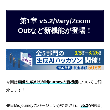
第1章 v5.2/Vary/Zoom
Outなど新機能が登場！
今回は
画像生成AIのMidjourneyの新機能
についてご紹
介します！
先日Midjourneyのバージョンが更新され、
v5.2
が登場し