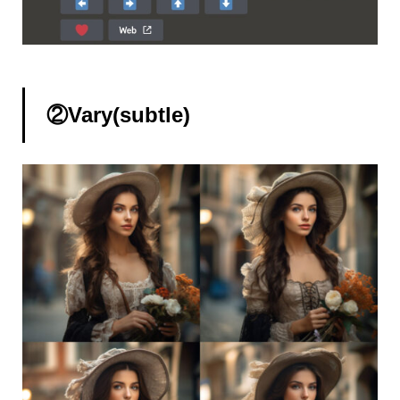
②Vary(subtle)