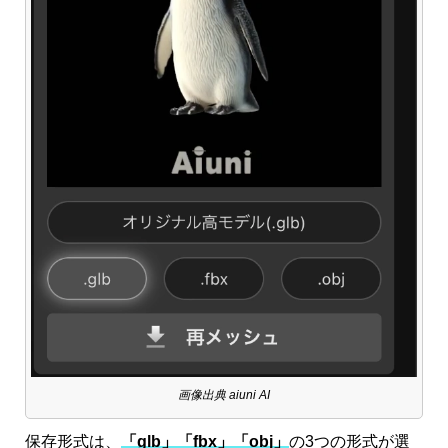
画像出典 aiuni AI
保存形式は、
「glb」「fbx」「obj」
の3つの形式が選