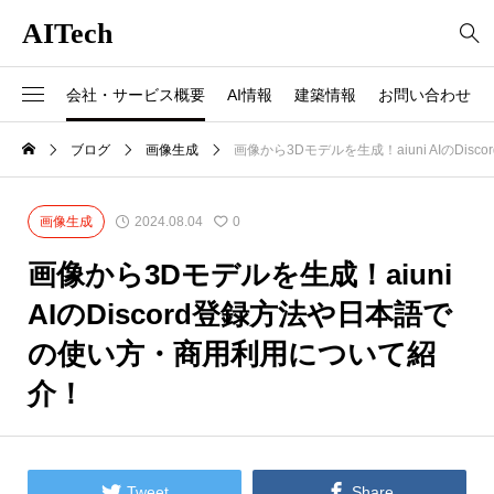
AITech
会社・サービス概要
AI情報
建築情報
お問い合わせ
ブログ
画像生成
画像から3Dモデルを生成！aiuni AIのD
画像生成
2024.08.04
0
画像から3Dモデルを生成！aiuni
AIのDiscord登録方法や日本語で
の使い方・商用利用について紹
介！


Tweet
Share